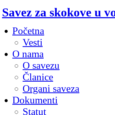
Savez za skokove u v
Početna
Vesti
O nama
O savezu
Članice
Organi saveza
Dokumenti
Statut