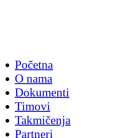
Početna
O nama
Dokumenti
Timovi
Takmičenja
Partneri