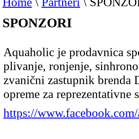
Home
\
Partneri
\
SPONZO
SPONZORI
Aquaholic je prodavnica sp
plivanje, ronjenje, sinhron
zvanični zastupnik brenda D
opreme za reprezentativne 
https://www.facebook.com/