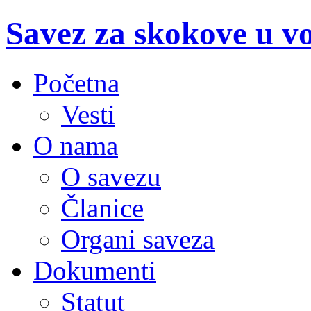
Savez za skokove u v
Početna
Vesti
O nama
O savezu
Članice
Organi saveza
Dokumenti
Statut