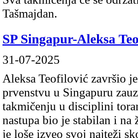
Tašmajdan.
SP Singapur-Aleksa Teof
31-07-2025
Aleksa Teofilović završio j
prvenstvu u Singapuru zauz
takmičenju u disciplini tor
nastupa bio je stabilan i na
je loše izveo svoj najteži sk