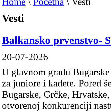
Home
\
Početna
\
Vesti
Vesti
Balkansko prvenstvo- S
20-07-2026
U glavnom gradu Bugarske 
za juniore i kadete. Pored š
Bugarske, Grčke, Hrvatske,
otvorenoj konkurenciji nastu