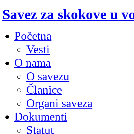
Savez za skokove u v
Početna
Vesti
O nama
O savezu
Članice
Organi saveza
Dokumenti
Statut