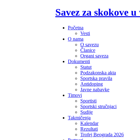
Savez za skokove u
Početna
Vesti
O nama
O savezu
Članice
Organi saveza
Dokumenti
Statut
Podzakonska akta
Sportska pravila
Antidoping
Javne nabavke
Timovi
Sportisti
Sportski stručnjaci
Sudije
Takmičenja
Kalendar
Rezultati
Trofej Beograda 2026