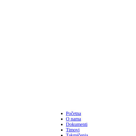
Početna
O nama
Dokumenti
Timovi
Takmičenja