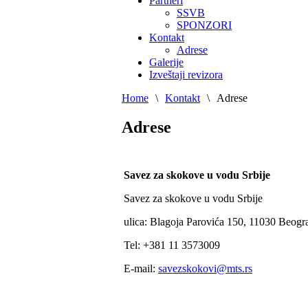
Partneri
SSVB
SPONZORI
Kontakt
Adrese
Galerije
Izveštaji revizora
Home
\
Kontakt
\
Adrese
Adrese
Savez za skokove u vodu Srbije
Savez za skokove u vodu Srbije
ulica: Blagoja Parovića 150, 11030 Beogr
Tel: +381 11 3573009
E-mail:
savezskokovi@mts.rs