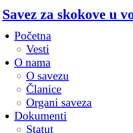
Savez za skokove u v
Početna
Vesti
O nama
O savezu
Članice
Organi saveza
Dokumenti
Statut