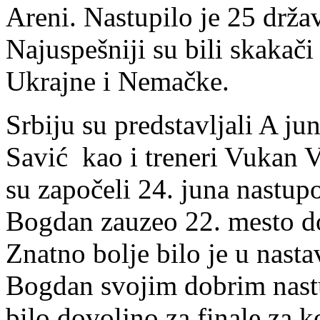
Areni. Nastupilo je 25 drža
Najuspešniji su bili skakači 
Ukrajne i Nemačke.
Srbiju su predstavljali A ju
Savić kao i treneri Vukan V
su započeli 24. juna nastup
Bogdan zauzeo 22. mesto do
Znatno bolje bilo je u nast
Bogdan svojim dobrim nast
bilo dovoljno za finale za k