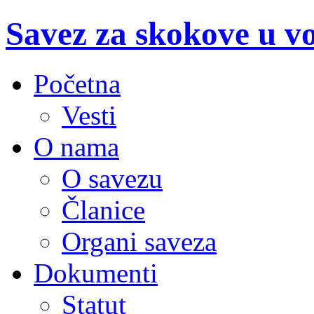
Savez za skokove u v
Početna
Vesti
O nama
O savezu
Članice
Organi saveza
Dokumenti
Statut