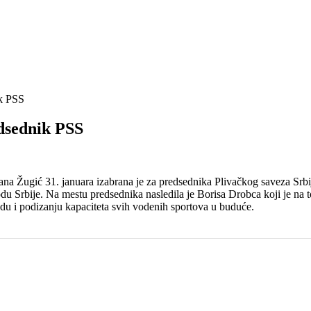
ik PSS
edsednik PSS
na Žugić 31. januara izabrana je za predsednika Plivačkog saveza Srb
 Srbije. Na mestu predsednika nasledila je Borisa Drobca koji je na t
du i podizanju kapaciteta svih vodenih sportova u buduće.