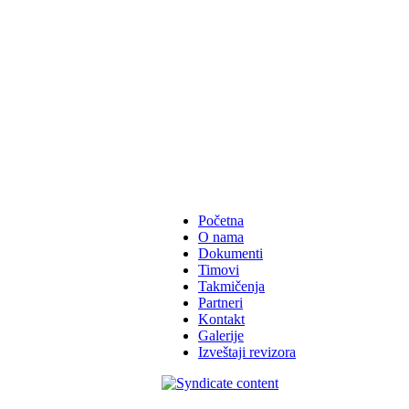
Početna
O nama
Dokumenti
Timovi
Takmičenja
Partneri
Kontakt
Galerije
Izveštaji revizora