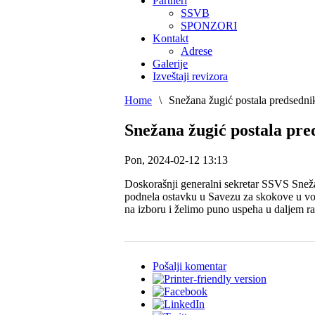
Partneri
SSVB
SPONZORI
Kontakt
Adrese
Galerije
Izveštaji revizora
Home
\
Snežana žugić postala predsedn
Snežana žugić postala pr
Pon, 2024-02-12 13:13
Doskorašnji generalni sekretar SSVS Sneža
podnela ostavku u Savezu za skokove u vodu
na izboru i želimo puno uspeha u daljem ra
Pošalji komentar