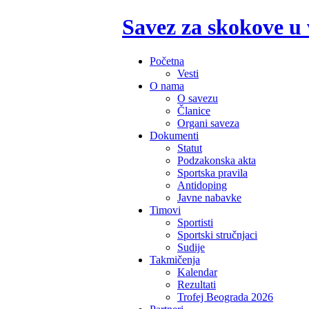
Savez za skokove u
Početna
Vesti
O nama
O savezu
Članice
Organi saveza
Dokumenti
Statut
Podzakonska akta
Sportska pravila
Antidoping
Javne nabavke
Timovi
Sportisti
Sportski stručnjaci
Sudije
Takmičenja
Kalendar
Rezultati
Trofej Beograda 2026