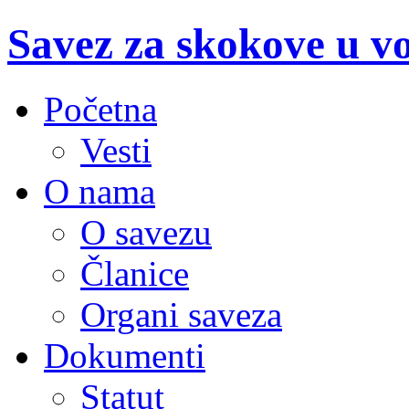
Savez za skokove u v
Početna
Vesti
O nama
O savezu
Članice
Organi saveza
Dokumenti
Statut