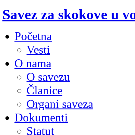
Savez za skokove u v
Početna
Vesti
O nama
O savezu
Članice
Organi saveza
Dokumenti
Statut