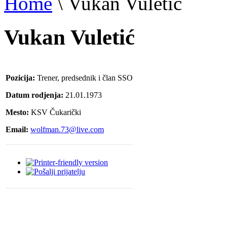
Home
\
Vukan Vuletić
Vukan Vuletić
Pozicija:
Trener, predsednik i član SSO
Datum rodjenja:
21.01.1973
Mesto:
KSV Čukarički
Email:
wolfman.73@live.com