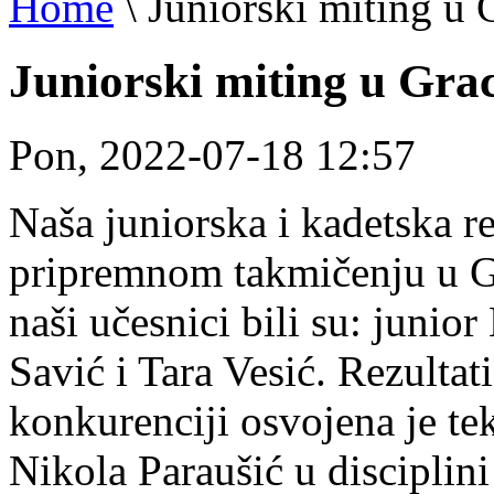
Home
\
Juniorski miting u
Juniorski miting u Gra
Pon, 2022-07-18 12:57
Naša juniorska i kadetska re
pripremnom takmičenju u Gra
naši učesnici bili su: junio
Savić i Tara Vesić. Rezultati
konkurenciji osvojena je te
Nikola Paraušić u disciplini