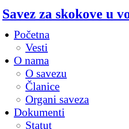
Savez za skokove u v
Početna
Vesti
O nama
O savezu
Članice
Organi saveza
Dokumenti
Statut