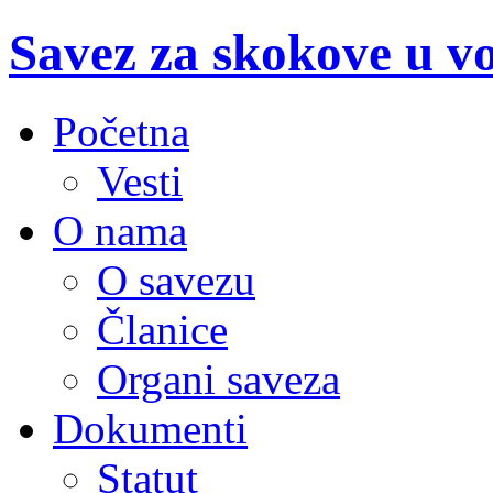
Savez za skokove u v
Početna
Vesti
O nama
O savezu
Članice
Organi saveza
Dokumenti
Statut