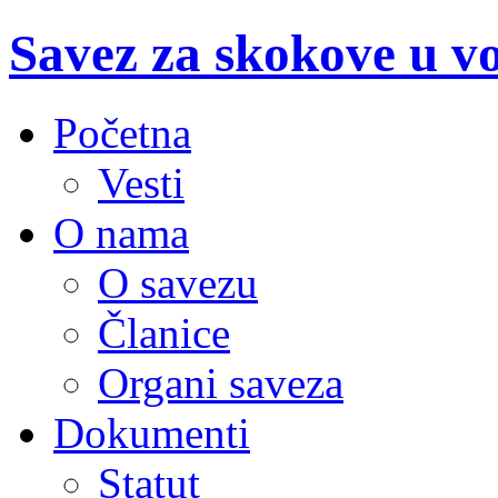
Savez za skokove u v
Početna
Vesti
O nama
O savezu
Članice
Organi saveza
Dokumenti
Statut