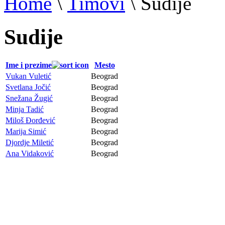
Home
\
Timovi
\
Sudije
Sudije
Ime i prezime
Mesto
Vukan Vuletić
Beograd
Svetlana Jočić
Beograd
Snežana Žugić
Beograd
Minja Tadić
Beograd
Miloš Đorđević
Beograd
Marija Simić
Beograd
Djordje Miletić
Beograd
Ana Vidaković
Beograd