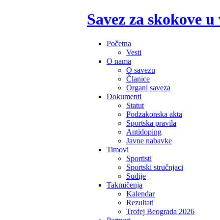
Savez za skokove u
Početna
Vesti
O nama
O savezu
Članice
Organi saveza
Dokumenti
Statut
Podzakonska akta
Sportska pravila
Antidoping
Javne nabavke
Timovi
Sportisti
Sportski stručnjaci
Sudije
Takmičenja
Kalendar
Rezultati
Trofej Beograda 2026