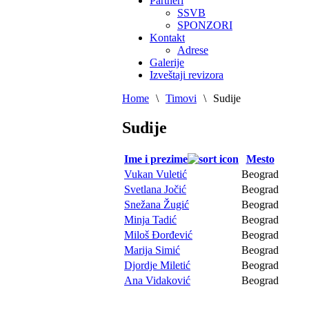
Partneri
SSVB
SPONZORI
Kontakt
Adrese
Galerije
Izveštaji revizora
Home
\
Timovi
\
Sudije
Sudije
Ime i prezime
Mesto
Vukan Vuletić
Beograd
Svetlana Jočić
Beograd
Snežana Žugić
Beograd
Minja Tadić
Beograd
Miloš Đorđević
Beograd
Marija Simić
Beograd
Djordje Miletić
Beograd
Ana Vidaković
Beograd