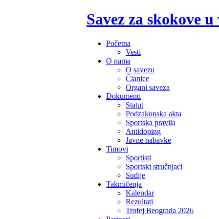
Savez za skokove u
Početna
Vesti
O nama
O savezu
Članice
Organi saveza
Dokumenti
Statut
Podzakonska akta
Sportska pravila
Antidoping
Javne nabavke
Timovi
Sportisti
Sportski stručnjaci
Sudije
Takmičenja
Kalendar
Rezultati
Trofej Beograda 2026