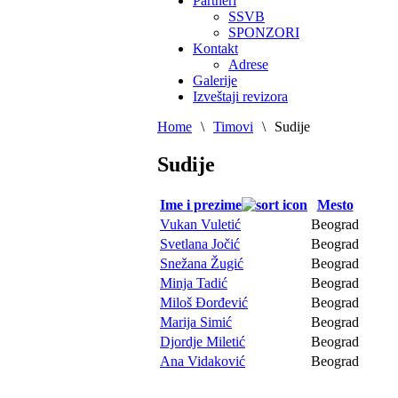
Partneri
SSVB
SPONZORI
Kontakt
Adrese
Galerije
Izveštaji revizora
Home
\
Timovi
\
Sudije
Sudije
Ime i prezime
Mesto
Vukan Vuletić
Beograd
Svetlana Jočić
Beograd
Snežana Žugić
Beograd
Minja Tadić
Beograd
Miloš Đorđević
Beograd
Marija Simić
Beograd
Djordje Miletić
Beograd
Ana Vidaković
Beograd