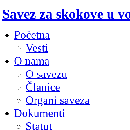
Savez za skokove u v
Početna
Vesti
O nama
O savezu
Članice
Organi saveza
Dokumenti
Statut