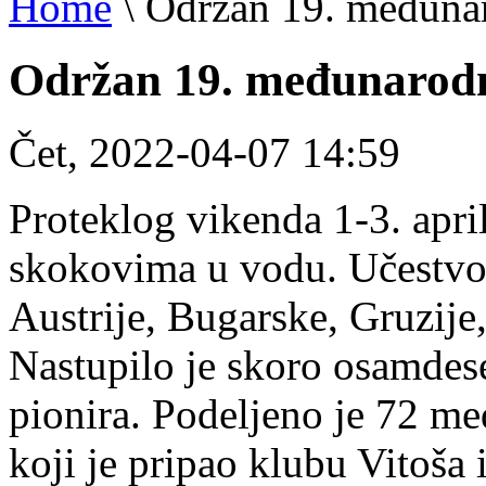
Home
\
Održan 19. međunar
Održan 19. međunarodn
Čet, 2022-04-07 14:59
Proteklog vikenda 1-3. apri
skokovima u vodu. Učestvov
Austrije, Bugarske, Gruzije
Nastupilo je skoro osamdese
pionira. Podeljeno je 72 med
koji je pripao klubu Vitoša