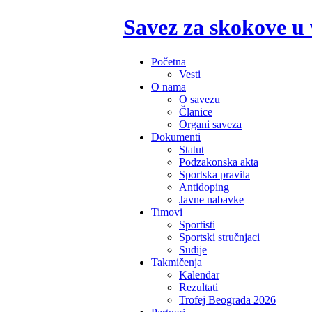
Savez za skokove u
Početna
Vesti
O nama
O savezu
Članice
Organi saveza
Dokumenti
Statut
Podzakonska akta
Sportska pravila
Antidoping
Javne nabavke
Timovi
Sportisti
Sportski stručnjaci
Sudije
Takmičenja
Kalendar
Rezultati
Trofej Beograda 2026