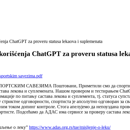
enja ChatGPT za proveru statusa lekaova i suplemenata
korišćenja ChatGPT za proveru statusa lek
sportskim savezima.pdf
ИМ САВЕЗИМА Поштовани, Приметили смо да спортисти к
става лекова и суплемената. Нашом провером и тестирањем Chat
рмације по питању састава лекова и суплемента, тј. статуса суп
стриктне одговорности, спортиста је апсолутно одговоран за сва
еним током допинг контроле. Стога апелујемо да непоуздана пров
ртисте. Подсећамо да АДАС има сервисе за проверу састава леко
ишљење о леку”
https://www.adas.org.rs/tue/misljenje-o-leku/