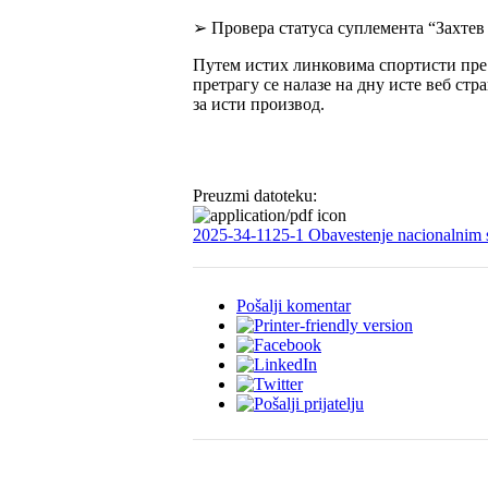
➢ Провера статуса суплемента “Захте
Путем истих линковима спортисти пре 
претрагу се налазе на дну исте веб с
за исти производ.
Preuzmi datoteku:
2025-34-1125-1 Obavestenje nacionalnim 
Pošalji komentar