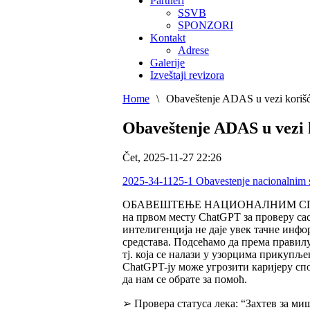
Partneri
SSVB
SPONZORI
Kontakt
Adrese
Galerije
Izveštaji revizora
Home
\
Obaveštenje ADAS u vezi korišć
Obaveštenje ADAS u vezi 
Čet, 2025-11-27 22:26
2025-34-1125-1 Obavestenje nacionalnim 
ОБАВЕШТЕЊЕ НАЦИОНАЛНИМ СПОРТСК
на првом месту ChatGPT за проверу са
интелигенција не даје увек тачне инфо
средстава. Подсећамо да према правилу 
тј. која се налази у узорцима прикупљ
ChatGPT-ју може угрозити каријеру спо
да нам се обрате за помоћ.
➢ Провера статуса лека: “Захтев за м