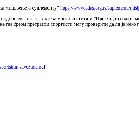
в за мишљење о суплементу”
https://www.adas.org.rs/suplementi/misl
подношења новог захтева могу посетити и “Претходно издата ми
тране где брзом претрагом спортисти могу проверити да ли је н
sportskim savezima.pdf