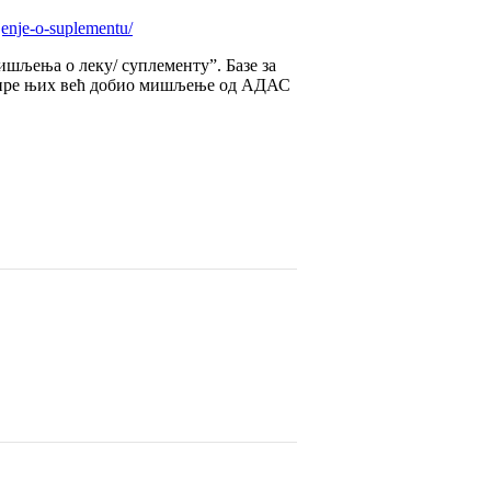
jenje-o-suplementu/
шљења о леку/ суплементу”. Базе за
еко пре њих већ добио мишљење од АДАС