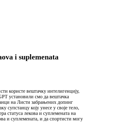
aova i suplemenata
ористе вештачку интелигенцију,
GPT установили смо да вештачка
станци на Листи забрањених допинг
ку супстанцу коју унесе у своје тело,
ера статуса лекова и суплемената на
ва и суплемената, и да спортисти могу