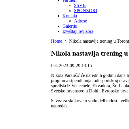
Partneri
SSVB
SPONZORI
Kontakt
Adrese
Galerije
Izveštaji revizora
Home
\
Nikola nastavlja trening u Toron
Nikola nastavlja trening 
Pet, 2023-09-29 13:15
Nikola Paraušić će narednih godinu dana tr
programa stpendiranja radi sportskog usavrš
sportista iz Venecuele, Ekvadora, Šri Lanke
Svetsko prvenstvo u Dohi i Evropsko prve
Savez za skokove u vodu deli radost i vel
napredak.