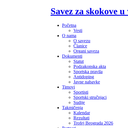
Savez za skokove u
Početna
Vesti
O nama
O savezu
Članice
Organi saveza
Dokumenti
Statut
Podzakonska akta
Sportska pravila
Antidoping
Javne nabavke
Timovi
Sportisti
Sportski stručnjaci
Sudije
Takmičenja
Kalendar
Rezultati
Trofej Beograda 2026