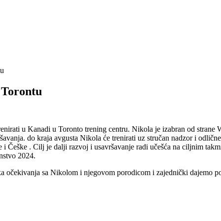
tu
u Torontu
enirati u Kanadi u Toronto trening centru. Nikola je izabran od stran
avanja. do kraja avgusta Nikola će trenirati uz stručan nadzor i odličn
 i Češke . Cilj je dalji razvoj i usavršavanje radi učešća na ciljnim ta
nstvo 2024.
ika očekivanja sa Nikolom i njegovom porodicom i zajednički dajemo po