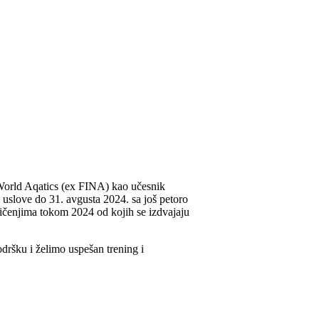
e World Aqatics (ex FINA) kao učesnik
e uslove do 31. avgusta 2024. sa još petoro
kmičenjima tokom 2024 od kojih se izdvajaju
dršku i želimo uspešan trening i