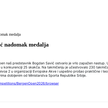
omak medalja
ić nadomak medalja
naš predstavnik Bogdan Savić ostvario je vrlo zapažen nastup. U k
u konkurenciji 25 skakča. Na takmičenju je učestvovalo 230 takmičar
nivoa 2 u organizaciji Evropske Akve i uspešno prošao praktične i te
ima dobijenim od Ministarstva Sporta Republike Srbije.
competitions/BergenOpen2026/browser