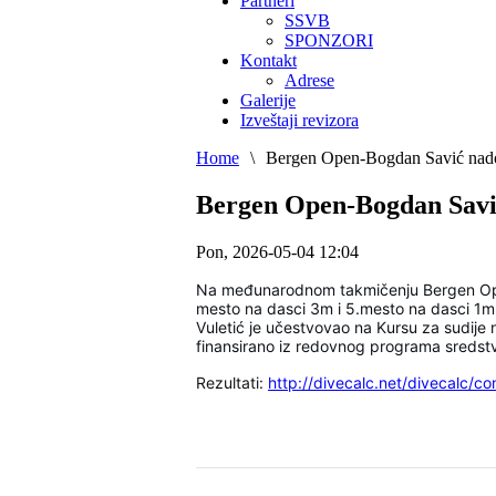
Partneri
SSVB
SPONZORI
Kontakt
Adrese
Galerije
Izveštaji revizora
Home
\
Bergen Open-Bogdan Savić nad
Bergen Open-Bogdan Sav
Pon, 2026-05-04 12:04
Na međunarodnom takmičenju Bergen Open 
mesto na dasci 3m i 5.mesto na dasci 1m 
Vuletić je učestvovao na Kursu za sudije 
finansirano iz redovnog programa sredstv
Rezultati:
http://divecalc.net/divecalc/