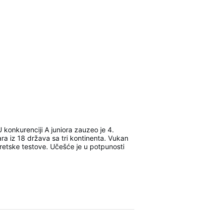
onkurenciji A juniora zauzeo je 4.
a iz 18 država sa tri kontinenta. Vukan
oretske testove. Učešće je u potpunosti