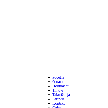
Početna
O nama
Dokumenti
Timovi
Takmičenja
Partneri
Kontakt
Galerije